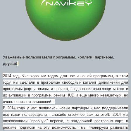
Уважаемые пользователи программы, коллеги, партнеры,
друзья!
2014 год, был хорошим годом для нас и нашей программы, в этом
году мы сделали в программе свободный каталог дополнений для
программы (карты, скины, и прочее), создана система защиты карт и
их активации в программе, режим HUD и еще много незаметных, но
очень полезных изменений...
В 2014 году у нас появились новые партнеры и нас поддерживали
все наши пользователи - спасибо огромное вам за это!
В 2014 мы
опубликовали "пробную" версию, с поддержкой растровых карт, в
режиме подписки на эту возможность... мы планируем развивать