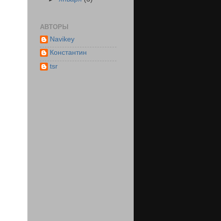
АВТОРЫ
Navikey
Константин
tsr