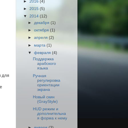
►
2016
(4)
►
2015
(5)
▼
2014
(12)
►
декабря
(1)
►
октября
(1)
►
апреля
(2)
►
марта
(1)
▼
февраля
(4)
Поддержка
арабского
языка
м для
Ручная
регулировка
ориентации
е
экрана
Новый скин
(GrayStyle)
HUD режим и
дополнительна
я форма к нему
►
января
(3)