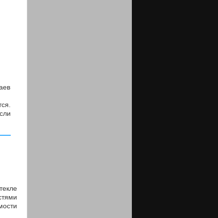
аев
тся.
сли
текле
стями
мости