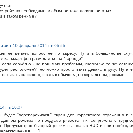
учесть:
устройства необходимо, и обычное тоже должно остаться.
ой в таком режиме?
рович
10 февраля 2014 г. в 05:55
кей не делает, вопрос не по адресу. Ну и в большинстве случ
учка, смартфон разместится на "торпеде".
 а если серьёзно - не понимаю проблемы, кнопки же те же остану
удет расположен?, но можно просто взять девайс в руку. Ну а е
 то тыкать на экране, юзать в обычном, не зеркальном, режиме.
4 г. в 10:07
будет "переворачивать" экран для корректного отражения в с
 данном режиме не предусматривается т.к. сопряжено с трудно
й. Предусмотрен быстрый режим выхода из HUD и при необходи
 переключения в HUD.