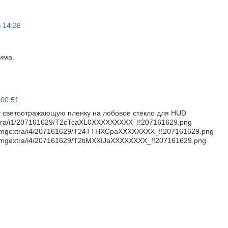
в 14:28
има.
 00:51
 светоотражающую пленку на лобовое стекло для HUD
tra/i1/207161629/T2cTcaXL0XXXXXXXXX_!!207161629.png
m/imgextra/i4/207161629/T24TTHXCpaXXXXXXXX_!!207161629.png
/imgextra/i4/207161629/T2tiMXXIJaXXXXXXXX_!!207161629.png