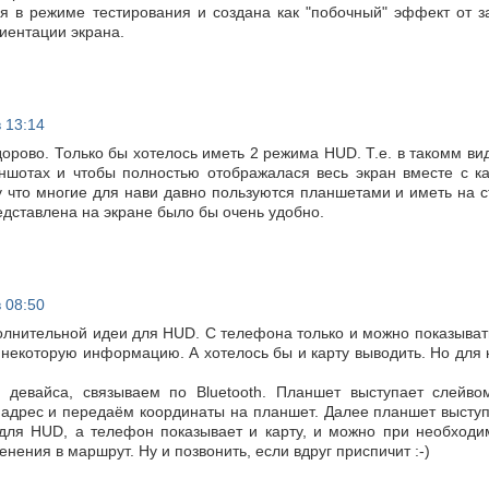
я в режиме тестирования и создана как "побочный" эффект от з
иентации экрана.
в 13:14
орово. Только бы хотелось иметь 2 режима HUD. Т.е. в такомм вид
ншотах и чтобы полностью отображалася весь экран вместе с ка
у что многие для нави давно пользуются планшетами и иметь на с
едставлена на экране было бы очень удобно.
в 08:50
олнительной идеи для HUD. С телефона только и можно показывать
 некоторую информацию. А хотелось бы и карту выводить. Но для 
девайса, связываем по Bluetooth. Планшет выступает слейво
адрес и передаём координаты на планшет. Далее планшет выступ
 для HUD, а телефон показывает и карту, и можно при необходи
нения в маршрут. Ну и позвонить, если вдруг приспичит :-)