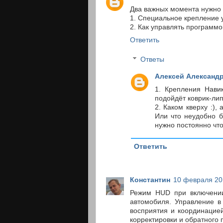
Два важных момента нужно 
1. Специальное крепление 
2. Как управлять программ
Ответить
Ответы
Алексей Александ
1. Крепления Нави
подойдёт коврик-лип
2. Каком кверху :),
Или что неудобно б
нужно постоянно что
Ответить
Константин
10 февраля 201
Режим HUD при включении 
автомобиля. Управление в
восприятия и координацие
корректировки и обратного