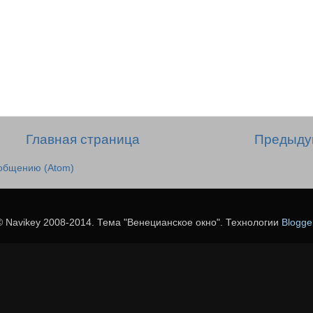
Главная страница
Предыду
общению (Atom)
© Navikey 2008-2014. Тема "Венецианское окно". Технологии
Blogge