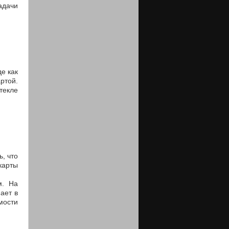
адачи
е как
ртой.
текле
, что
карты
м. На
ает в
мости